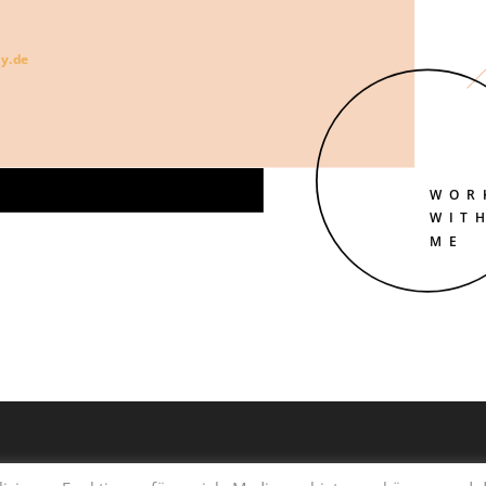
y.de
WOR
WIT
ME