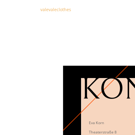
valevaleclothes
KO
Eva Korn
Theaterstraße 8