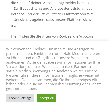
die sich auf deiner Website angemeldet haben).
– Zur Beobachtung und Analyse der Leistung, des
Betriebs und der Effektivität der Plattform von Wix.
– Um sicherzugehen, dass unsere Plattform sicher
ist.
Hier finden Sie die Arten von Cookies, die Wix.com
derzeit benutzt:
https://support.wix.com/de/article/cookies-und-
Wir verwenden Cookies, um Inhalte und Anzeigen zu
personalisieren, Funktionen für soziale Medien anbieten
deine-website-bei-wix
zu können und die Zugriffe auf unsere Website zu
analysieren. Außerdem geben wir Informationen zu Ihrer
Verwendung unserer Website an unsere Partner für
soziale Medien, Werbung und Analysen weiter. Unsere
Die Speicherung und Analyse der Daten erfolgt auf
Partner führen diese Informationen möglicherweise mit
Grundlage von Art. 6 Abs. 1 lit. f DSGVO. Der
weiteren Daten zusammen, die Sie ihnen bereitgestellt
Websitebetreiber hat ein berechtigtes Interesse an
haben oder die sie im Rahmen Ihrer Nutzung der Dienste
der statistischen Analyse des Nutzerverhaltens, um
gesammelt haben.
sowohl sein Webangebot als auch seine Werbung zu
Cookie Settings
Accept All
optimieren. Sofern eine entsprechende Einwilligung
abgefragt wurde, erfolgt die Verarbeitung